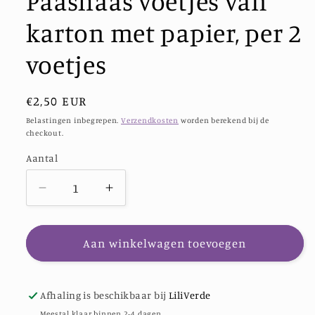
Paashaas voetjes van
karton met papier, per 2
voetjes
Normale
€2,50 EUR
prijs
Belastingen inbegrepen.
Verzendkosten
worden berekend bij de
checkout.
Aantal
Aantal
Aantal
Aantal
verlagen
verhogen
voor
voor
Paashaas
Paashaas
Aan winkelwagen toevoegen
voetjes
voetjes
van
van
karton
karton
Afhaling is beschikbaar bij
LiliVerde
met
met
Meestal klaar binnen 2-4 dagen