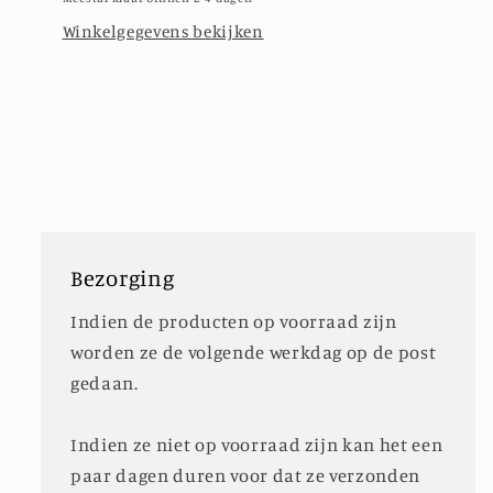
papier,
papier,
Winkelgegevens bekijken
per
per
2
2
voetjes
voetjes
Bezorging
Indien de producten op voorraad zijn
worden ze de volgende werkdag op de post
gedaan.
Indien ze niet op voorraad zijn kan het een
paar dagen duren voor dat ze verzonden