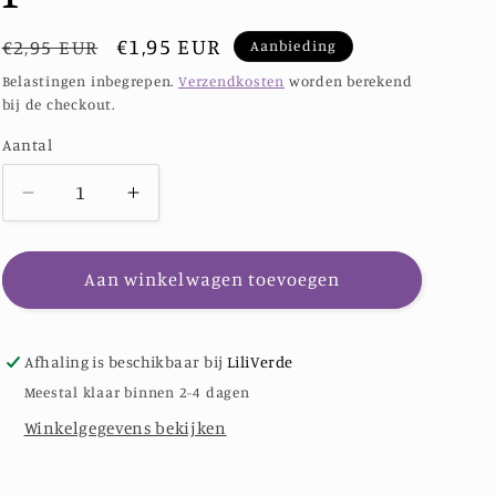
Normale
Aanbiedingsprijs
€1,95 EUR
€2,95 EUR
Aanbieding
prijs
Belastingen inbegrepen.
Verzendkosten
worden berekend
bij de checkout.
Aantal
Aantal
Aantal
Aantal
verlagen
verhogen
voor
voor
Eggshell
Eggshell
Aan winkelwagen toevoegen
Koyori,
Koyori,
per
per
10
10
Afhaling is beschikbaar bij
LiliVerde
stuks
stuks
Meestal klaar binnen 2-4 dagen
Winkelgegevens bekijken