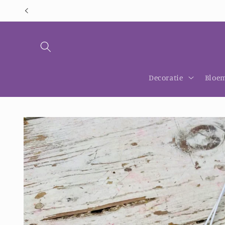
Meteen
naar de
content
Decoratie
Bloem
Ga direct naar
productinformatie