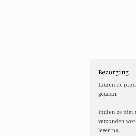
openen
in
modaal
Bezorging
Indien de prod
gedaan.
Indien ze niet
verzonden wor
levering.