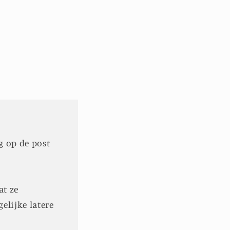
g op de post
at ze
lijke latere