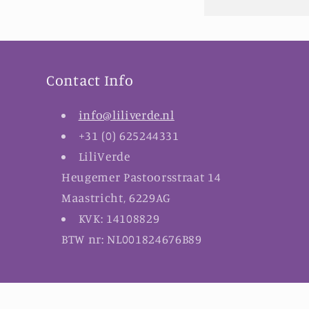
Contact Info
info@liliverde.nl
+31 (0) 625244331
LiliVerde
Heugemer Pastoorsstraat 14
Maastricht, 6229AG
KVK: 14108829
BTW nr: NL001824676B89