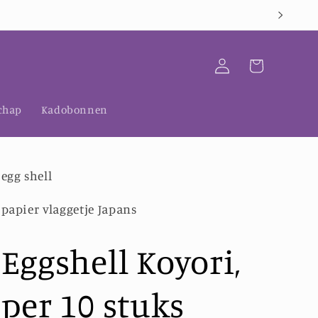
Winkelwagen
Inloggen
chap
Kadobonnen
egg shell
papier vlaggetje Japans
Eggshell Koyori,
per 10 stuks