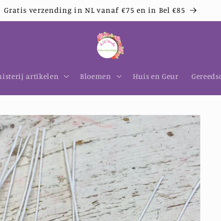
Betaal veilig met Bancontact - iDeal - Mastercard
isterij artikelen
Bloemen
Huis en Geur
Gereeds