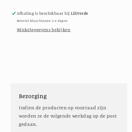
ongelakt,
ongelakt,
wikkeldraad,
wikkeldraad,
Afhaling is beschikbaar bij
LiliVerde
ijzerdraad,
ijzerdraad,
Meestal klaar binnen 2-4 dagen
koper
koper
Winkelgegevens bekijken
kleurig,
kleurig,
per
per
2
2
meter
meter
Bezorging
Indien de producten op voorraad zijn
worden ze de volgende werkdag op de post
gedaan.