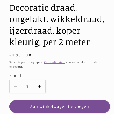
Decoratie draad,
ongelakt, wikkeldraad,
ijzerdraad, koper
kleurig, per 2 meter
Normale
€0,95 EUR
prijs
Belastingen inbegrepen.
Verzendkosten
worden berekend bij de
checkout.
Aantal
Aantal
Aantal
Aantal
verlagen
verhogen
voor
voor
Decoratie
Decoratie
Aan winkelwagen toevoegen
draad,
draad,