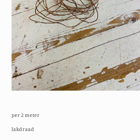
Media
1
openen
in
modaal
per 2 meter
lakdraad