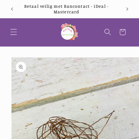
Meteen
Betaal veilig met Bancontact - iDeal -
Gratis
naar de
Mastercard
content
Winkelwagen
a direct naar
roductinformatie