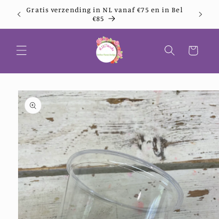
Meteen
-
Gratis verzending in NL vanaf €75 en in Bel
naar de
€85
content
Winkelwagen
a direct naar
roductinformatie